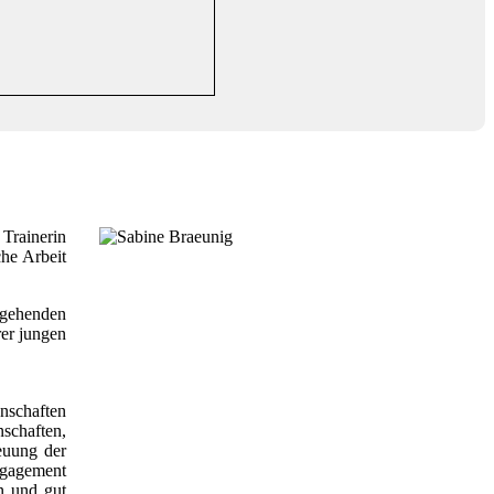
 Trainerin
che Arbeit
sgehenden
rer jungen
nnschaften
nschaften,
reuung der
Engagement
en und gut