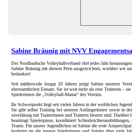
Sabine Bräunig mit NVV Engagementsa
Der Nordbadische Volleyballverband ehrt jedes Jahr herausragen
Sabine Bräunig mit diesem Preis ausgezeichnet, worüber wir uns 
bedanken!
Seit mittlerweile knapp 20 Jahren prägt Sabine unseren Ver
ehrenamtlichen Einsatz. Sie ist weit mehr als eine Trainerin – si
Spielerinnen die „Volleyball-Mama“ des Vereins.
Ihr Schwerpunkt liegt seit vielen Jahren in der weiblichen Jugend
Sie gibt selbst Training bei unseren Anfängerinnen sowie in de
zuverlässig mit Trainerinnen und Trainern besetzt sind. Darüber 
beantragt Spielerpässe, koordiniert Schiedsrichterausbildungen, 
Teams. Für unsere Jugendlichen ist Sabine die erste Ansprechpa
begleitet sie die jungen Spielerinnen und Spieler über viele 