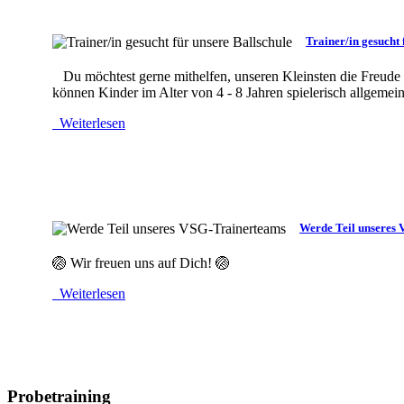
Trainer/in gesucht 
MOD_JTCS_VIEW_ARTICLE_LINK
MOD_JTCS_VIEW_FULL_IMAGE
Du möchtest gerne mithelfen, unseren Kleinsten die Freude a
können Kinder im Alter von 4 - 8 Jahren spielerisch allgemeine
Weiterlesen
Werde Teil unseres
MOD_JTCS_VIEW_ARTICLE_LINK
MOD_JTCS_VIEW_FULL_IMAGE
🏐 Wir freuen uns auf Dich! 🏐
Weiterlesen
Probetraining