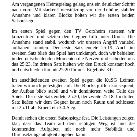
Am vergangenen Heimspieltag gelang uns ein deutlicher Schritt
nach vorn. Mit starker Unterstützung von der Tribüne, stabiler
Annahme und klaren Blocks holten wir die ersten beiden
Saisonsiege.
Im ersten Spiel gegen den TV Gorxheim starteten wir
konzentriert und setzten den Gegner früh unter Druck. Die
Annahme stand stabil, wodurch wir unseren Angriff variabel
aufbauen konnten. Der erste Satz endete 25:19. Auch im
zweiten Satz blieb das Spiel hart umkämpft, doch wir behielten
in den entscheidenden Momenten die Nerven und sicherten uns
das 25:23. Im dritten Satz hielten wir den Druck konstant hoch
und entschieden ihn mit 25:20 für uns. Ergebnis: 3:0.
Im anschließenden zweiten Spiel gegen die KuSG Leimen
traten wir noch gefestigter auf. Die Blocks griffen konsequent,
der Aufbau blieb stabil und wir dominierten weite Teile des
Spiels. Der erste Satz endete 25:20, der zweite 25:18. Im dritten
Satz ließen wir dem Gegner kaum noch Raum und schlossen
mit 25:11 ab. Erneut ein 3:0-Sieg.
Damit stehen die ersten Saisonsiege fest. Die Leistungen zeigen
klar, dass das Team auf dem richtigen Weg ist und die
kommenden Aufgaben mit noch mehr Stabilität und
Durchsetzungsfähigkeit angehen kann.