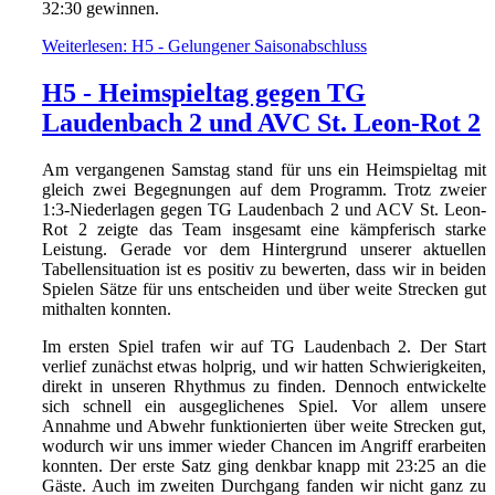
32:30 gewinnen.
Weiterlesen: H5 - Gelungener Saisonabschluss
H5 - Heimspieltag gegen TG
Laudenbach 2 und AVC St. Leon-Rot 2
Am vergangenen Samstag stand für uns ein Heimspieltag mit
gleich zwei Begegnungen auf dem Programm. Trotz zweier
1:3-Niederlagen gegen TG Laudenbach 2 und ACV St. Leon-
Rot 2 zeigte das Team insgesamt eine kämpferisch starke
Leistung. Gerade vor dem Hintergrund unserer aktuellen
Tabellensituation ist es positiv zu bewerten, dass wir in beiden
Spielen Sätze für uns entscheiden und über weite Strecken gut
mithalten konnten.
Im ersten Spiel trafen wir auf TG Laudenbach 2. Der Start
verlief zunächst etwas holprig, und wir hatten Schwierigkeiten,
direkt in unseren Rhythmus zu finden. Dennoch entwickelte
sich schnell ein ausgeglichenes Spiel. Vor allem unsere
Annahme und Abwehr funktionierten über weite Strecken gut,
wodurch wir uns immer wieder Chancen im Angriff erarbeiten
konnten. Der erste Satz ging denkbar knapp mit 23:25 an die
Gäste. Auch im zweiten Durchgang fanden wir nicht ganz zu