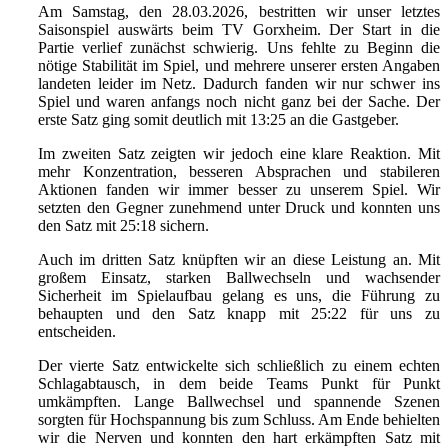
Am Samstag, den 28.03.2026, bestritten wir unser letztes
Saisonspiel auswärts beim TV Gorxheim. Der Start in die
Partie verlief zunächst schwierig. Uns fehlte zu Beginn die
nötige Stabilität im Spiel, und mehrere unserer ersten Angaben
landeten leider im Netz. Dadurch fanden wir nur schwer ins
Spiel und waren anfangs noch nicht ganz bei der Sache. Der
erste Satz ging somit deutlich mit 13:25 an die Gastgeber.
Im zweiten Satz zeigten wir jedoch eine klare Reaktion. Mit
mehr Konzentration, besseren Absprachen und stabileren
Aktionen fanden wir immer besser zu unserem Spiel. Wir
setzten den Gegner zunehmend unter Druck und konnten uns
den Satz mit 25:18 sichern.
Auch im dritten Satz knüpften wir an diese Leistung an. Mit
großem Einsatz, starken Ballwechseln und wachsender
Sicherheit im Spielaufbau gelang es uns, die Führung zu
behaupten und den Satz knapp mit 25:22 für uns zu
entscheiden.
Der vierte Satz entwickelte sich schließlich zu einem echten
Schlagabtausch, in dem beide Teams Punkt für Punkt
umkämpften. Lange Ballwechsel und spannende Szenen
sorgten für Hochspannung bis zum Schluss. Am Ende behielten
wir die Nerven und konnten den hart erkämpften Satz mit