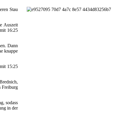
eren Stau
te Auszeit
 mit 16:25
men. Dann
ine knappe
mit 15:25
Brednich,
n Freiburg
ng, sodass
ung in der