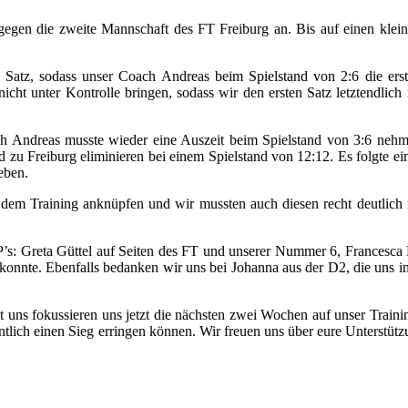
egen die zweite Mannschaft des FT Freiburg an. Bis auf einen klein
en Satz, sodass unser Coach Andreas beim Spielstand von 2:6 die ers
cht unter Kontrolle bringen, sodass wir den ersten Satz letztendlich
ach Andreas musste wieder eine Auszeit beim Spielstand von 3:6 neh
d zu Freiburg eliminieren bei einem Spielstand von 12:12. Es folgte e
geben.
 dem Training anknüpfen und wir mussten auch diesen recht deutlich 
s: Greta Güttel auf Seiten des FT und unserer Nummer 6, Francesca 
konnte. Ebenfalls bedanken wir uns bei Johanna aus der D2, die uns i
uns fokussieren uns jetzt die nächsten zwei Wochen auf unser Traini
lich einen Sieg erringen können. Wir freuen uns über eure Unterstütz