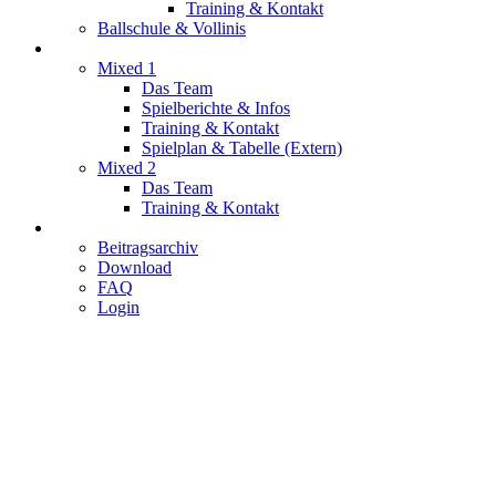
Training & Kontakt
Ballschule & Vollinis
Mixed
Mixed 1
Das Team
Spielberichte & Infos
Training & Kontakt
Spielplan & Tabelle (Extern)
Mixed 2
Das Team
Training & Kontakt
Service
Beitragsarchiv
Download
FAQ
Login