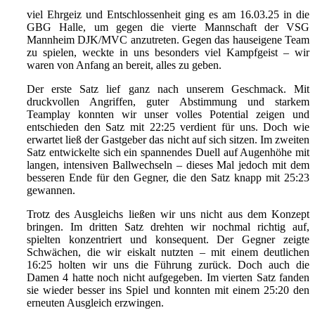
viel Ehrgeiz und Entschlossenheit ging es am 16.03.25 in die
GBG Halle, um gegen die vierte Mannschaft der VSG
Mannheim DJK/MVC anzutreten. Gegen das hauseigene Team
zu spielen, weckte in uns besonders viel Kampfgeist – wir
waren von Anfang an bereit, alles zu geben.
Der erste Satz lief ganz nach unserem Geschmack. Mit
druckvollen Angriffen, guter Abstimmung und starkem
Teamplay konnten wir unser volles Potential zeigen und
entschieden den Satz mit 22:25 verdient für uns. Doch wie
erwartet ließ der Gastgeber das nicht auf sich sitzen. Im zweiten
Satz entwickelte sich ein spannendes Duell auf Augenhöhe mit
langen, intensiven Ballwechseln – dieses Mal jedoch mit dem
besseren Ende für den Gegner, die den Satz knapp mit 25:23
gewannen.
Trotz des Ausgleichs ließen wir uns nicht aus dem Konzept
bringen. Im dritten Satz drehten wir nochmal richtig auf,
spielten konzentriert und konsequent. Der Gegner zeigte
Schwächen, die wir eiskalt nutzten – mit einem deutlichen
16:25 holten wir uns die Führung zurück. Doch auch die
Damen 4 hatte noch nicht aufgegeben. Im vierten Satz fanden
sie wieder besser ins Spiel und konnten mit einem 25:20 den
erneuten Ausgleich erzwingen.