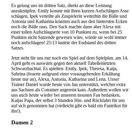
Es gelang uns im dritten Satz, direkt an diese Leistung
anzuknüpfen. Emily konnte mit ihren kurzen Aufschlägen Asse
schlagen, Ipek verteilte als Zuspielerin weiterhin die Bälle und
Antonia und Katharina kratzten auch aus den hintersten Ecken
noch die Bälle raus. Den Sack machte dann aber Alexa mit
einer tollen Aufschlagserie von 10 Punkten zu, wenn bei 25
Punkten nicht Satzende gewesen wäre, würde sie wohl immer
noch aufschlagen! 25:13 lautete der Endstand des dritten
Satzes.
Jetzt steht für uns nur noch ein Spiel auf dem Spielplan, am 14.
April geht es auswärts gegen den aktuell Tabellenletzten
Schwarzbachtal. Es spielten: Emily, Ipek, Theresa, Katja,
Sabrina (feuerte aufgrund einer vorausgehenden Erkältung
heute nur an), Alexa, Antonia, Katharina und Lena. Unser
Trainer Daniel wurde heute von Jan unterstützt, welcher extra
aus Sachsen als Cotrainer angereist kam. Außerdem wollen wir
uns auch heute wieder bei unserem treusten Fan bedanken,
Katjas Papa, der selbst 3 Stunden Hin- und Rückfahrt für uns
auf sich genommen hat (vielleicht gibt es bald ein Fantrikot für
ihn!).
Damen 2