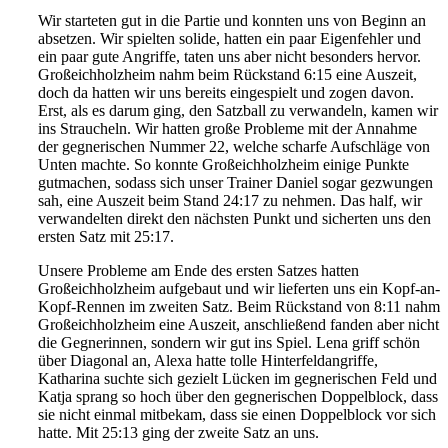
Wir starteten gut in die Partie und konnten uns von Beginn an
absetzen. Wir spielten solide, hatten ein paar Eigenfehler und
ein paar gute Angriffe, taten uns aber nicht besonders hervor.
Großeichholzheim nahm beim Rückstand 6:15 eine Auszeit,
doch da hatten wir uns bereits eingespielt und zogen davon.
Erst, als es darum ging, den Satzball zu verwandeln, kamen wir
ins Straucheln. Wir hatten große Probleme mit der Annahme
der gegnerischen Nummer 22, welche scharfe Aufschläge von
Unten machte. So konnte Großeichholzheim einige Punkte
gutmachen, sodass sich unser Trainer Daniel sogar gezwungen
sah, eine Auszeit beim Stand 24:17 zu nehmen. Das half, wir
verwandelten direkt den nächsten Punkt und sicherten uns den
ersten Satz mit 25:17.
Unsere Probleme am Ende des ersten Satzes hatten
Großeichholzheim aufgebaut und wir lieferten uns ein Kopf-an-
Kopf-Rennen im zweiten Satz. Beim Rückstand von 8:11 nahm
Großeichholzheim eine Auszeit, anschließend fanden aber nicht
die Gegnerinnen, sondern wir gut ins Spiel. Lena griff schön
über Diagonal an, Alexa hatte tolle Hinterfeldangriffe,
Katharina suchte sich gezielt Lücken im gegnerischen Feld und
Katja sprang so hoch über den gegnerischen Doppelblock, dass
sie nicht einmal mitbekam, dass sie einen Doppelblock vor sich
hatte. Mit 25:13 ging der zweite Satz an uns.