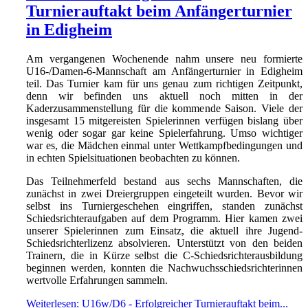
Turnierauftakt beim Anfängerturnier
in Edigheim
Am vergangenen Wochenende nahm unsere neu formierte
U16-/Damen-6-Mannschaft am Anfängerturnier in Edigheim
teil. Das Turnier kam für uns genau zum richtigen Zeitpunkt,
denn wir befinden uns aktuell noch mitten in der
Kaderzusammenstellung für die kommende Saison. Viele der
insgesamt 15 mitgereisten Spielerinnen verfügen bislang über
wenig oder sogar gar keine Spielerfahrung. Umso wichtiger
war es, die Mädchen einmal unter Wettkampfbedingungen und
in echten Spielsituationen beobachten zu können.
Das Teilnehmerfeld bestand aus sechs Mannschaften, die
zunächst in zwei Dreiergruppen eingeteilt wurden. Bevor wir
selbst ins Turniergeschehen eingriffen, standen zunächst
Schiedsrichteraufgaben auf dem Programm. Hier kamen zwei
unserer Spielerinnen zum Einsatz, die aktuell ihre Jugend-
Schiedsrichterlizenz absolvieren. Unterstützt von den beiden
Trainern, die in Kürze selbst die C-Schiedsrichterausbildung
beginnen werden, konnten die Nachwuchsschiedsrichterinnen
wertvolle Erfahrungen sammeln.
Weiterlesen: U16w/D6 - Erfolgreicher Turnierauftakt beim...